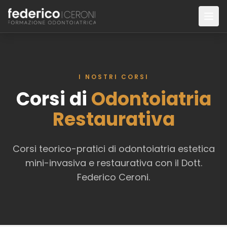
Skip to content
HOME
CORSI
I NOSTRI CORSI
Conservativa Diretta
Corsi di
Odontoiatria
Intarsi e Faccette
Restaurativa
Protesi Fissa
Corsi teorico-pratici di odontoiatria estetica
Orto-Restaurativa
mini-invasiva e restaurativa con il Dott.
CHI SONO
Federico Ceroni.
BIOGUIDED TECHNIQUE
COMMUNITY