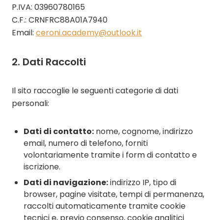
CONTATTI
P.IVA: 03960780165
C.F.: CRNFRC88A01A7940
English
Email:
ceroni.academy@outlook.it
2. Dati Raccolti
Il sito raccoglie le seguenti categorie di dati
personali:
Dati di contatto:
nome, cognome, indirizzo
email, numero di telefono, forniti
volontariamente tramite i form di contatto e
iscrizione.
Dati di navigazione:
indirizzo IP, tipo di
browser, pagine visitate, tempi di permanenza,
raccolti automaticamente tramite cookie
tecnici e, previo consenso, cookie analitici