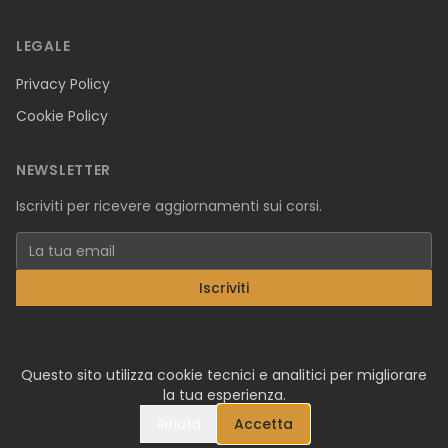
LEGALE
Privacy Policy
Cookie Policy
NEWSLETTER
Iscriviti per ricevere aggiornamenti sui corsi.
Indirizzo email
Iscriviti
Questo sito utilizza cookie tecnici e analitici per migliorare
CERONI FEDERICO — P.I. 03960780165 — C.F. CRNFRC88A01A7940
la tua esperienza.
Via Ada Negri 38, 24020 Gorle — ceroni.academy@outlook.it
Rifiuta
Accetta