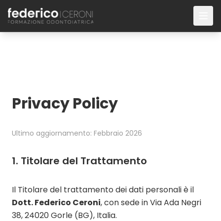
Skip to content
HOME
CORSI
Conservativa Diretta
Privacy Policy
Intarsi e Faccette
Protesi Fissa
Ultimo aggiornamento: Febbraio 2026
Orto-Restaurativa
1. Titolare del Trattamento
CHI SONO
BIOGUIDED TECHNIQUE
Il Titolare del trattamento dei dati personali è il
Dott. Federico Ceroni
, con sede in Via Ada Negri
COMMUNITY
38, 24020 Gorle (BG), Italia.