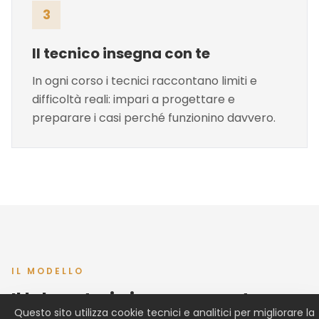
3
Il tecnico insegna con te
In ogni corso i tecnici raccontano limiti e
difficoltà reali: impari a progettare e
preparare i casi perché funzionino davvero.
IL MODELLO
Il laboratorio insegna con te
Questo sito utilizza cookie tecnici e analitici per migliorare la